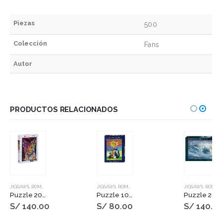
Piezas
500
Colección
Fans
Autor
PRODUCTOS RELACIONADOS
JIGSAWS
,
ROMPECABEZAS
JIGSAWS
,
ROMPECABEZAS
JIGSAWS
,
ROMPECABEZAS
Puzzle 2000 pzs. RUSSO, Abyssinian
Puzzle 1000 pzs. WACHTMEISTER, Sun
Puzzle 2000 pzs. Map Art, Map Wave
S/
140.00
S/
80.00
S/
140.0