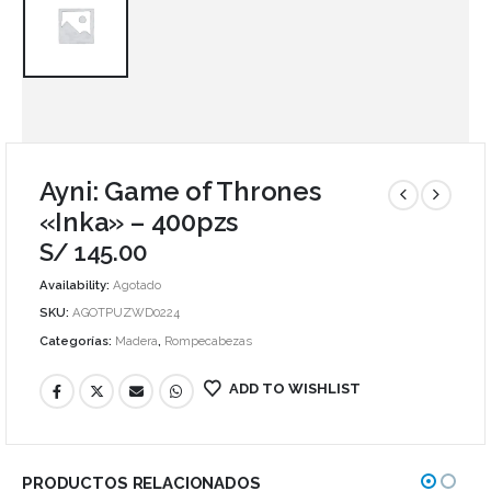
Ayni: Game of Thrones
«Inka» – 400pzs
S/
145.00
Availability:
Agotado
SKU:
AGOTPUZWD0224
Categorías:
Madera
,
Rompecabezas
ADD TO WISHLIST
PRODUCTOS RELACIONADOS