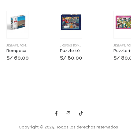
JIGSAWS
,
ROMPECABEZAS
JIGSAWS
,
ROMPECABEZAS
JIGSAWS
,
ROMPECABEZAS
Rompecabeza 1000 pzs. Candelabro – Paracas
Puzzle 1000 pzs. WACHTMEISTER, Yellow Ribbon
Puzzle 1000 pzs. Movie Masters, Tarantino Films
S/
60.00
S/
80.00
S/
80.00
Copyright © 2025. Todos los derechos reservados.