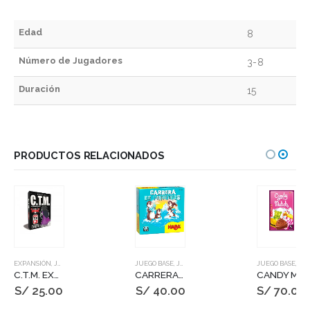
Edad
8
Número de Jugadores
3-8
Duración
15
PRODUCTOS RELACIONADOS
EXPANSIÓN
,
JUEGOS DE MESA
JUEGO BASE
,
JUEGOS DE MESA
JUEGO BASE
,
JUEGOS DE MESA
C.T.M. EXP 6 – ROCK & POP
CARRERA DE PINGUINOS
CANDY MATCH
S/
25.00
S/
40.00
S/
70.00