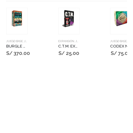
JUEGO BASE
,
JUEGOS DE MESA
EXPANSIÓN
,
JUEGOS DE MESA
JUEGO BASE
,
JUEGOS DE MESA
BURGLE BROS 2: THE CASINO CAPERS
C.T.M. EXP 6 – ROCK & POP
CODEX NATURALIS
S/
370.00
S/
25.00
S/
75.00
Copyright © 2025. Todos los derechos reservados.