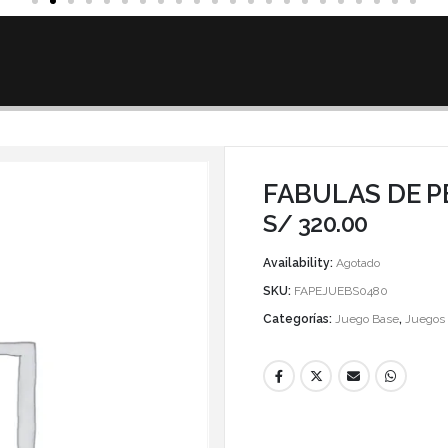
FABULAS DE 
S/
320.00
Availability:
Agotado
SKU:
FAPEJUEBS0480
Categorías:
Juego Base
,
Juegos