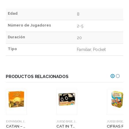
Edad
8
Número de Jugadores
2-5
Duración
20
Tipo
Familiar, Pocket
PRODUCTOS RELACIONADOS
EXPANSIÓN
,
JUEGOS DE MESA
JUEGO BASE
,
JUEGOS DE MESA
JUEGO BASE
,
JUEGOS DE MESA
CATAN – CIUDADES Y CABALLEROS
CAT IN THE BOX
CIFRAS PIRATAS