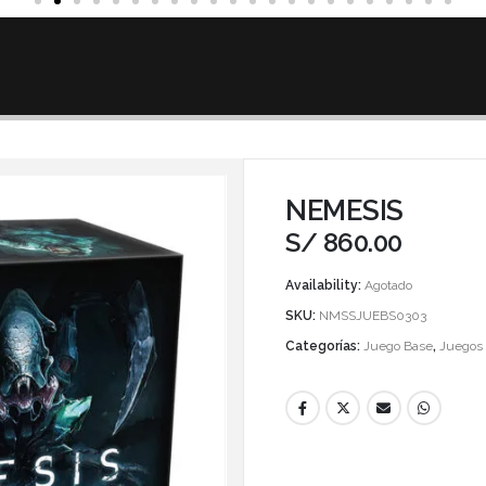
NEMESIS
S/
860.00
Availability:
Agotado
SKU:
NMSSJUEBS0303
Categorías:
Juego Base
,
Juegos