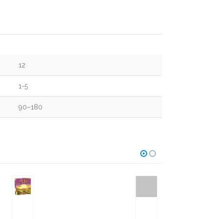
12
1-5
90–180