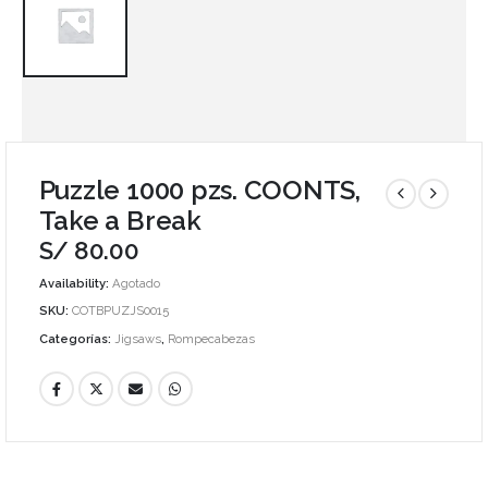
Puzzle 1000 pzs. COONTS,
Take a Break
S/
80.00
Availability:
Agotado
SKU:
COTBPUZJS0015
Categorías:
Jigsaws
,
Rompecabezas