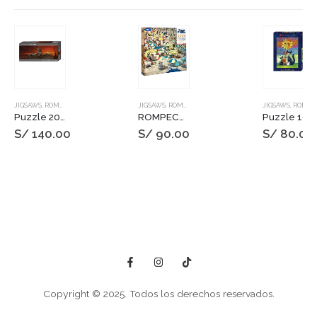
JIGSAWS
,
ROMPECABEZAS
JIGSAWS
,
ROMPECABEZAS
JIGSAWS
,
ROMPECABEZAS
Puzzle 2000 pzs. Humboldt Ed. Red Dawn
ROMPECABEZAS 1000 PIEZAS LIMA PUZZLE AGUASDULCES
Puzzle 1000 pzs. WACHTMEISTER, Sun
S/
140.00
S/
90.00
S/
80.00
Copyright © 2025. Todos los derechos reservados.