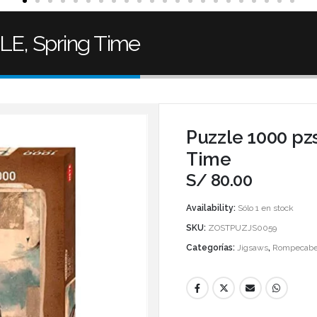
LE, Spring Time
Puzzle 1000 pz
Time
S/
80.00
Availability:
Sólo 1 en stock
SKU:
ZOSTPUZJS0059
Categorías:
Jigsaws
,
Rompecabe