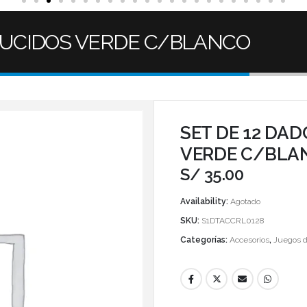
SLUCIDOS VERDE C/BLANCO
SET DE 12 DA
VERDE C/BLA
S/
35.00
Availability:
Agotado
SKU:
S1DTACCRL0128
Categorías:
Accesorios
,
Juegos d