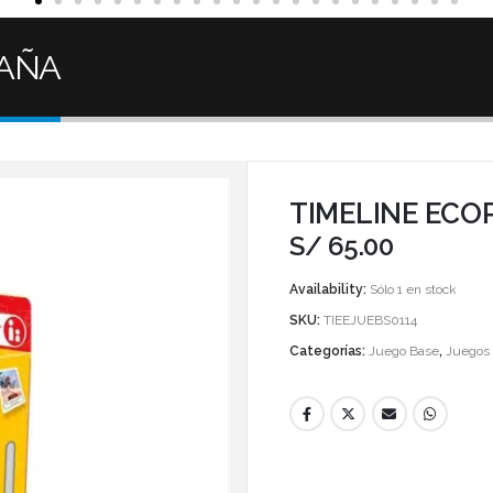
PAÑA
TIMELINE ECO
S/
65.00
Availability:
Sólo 1 en stock
SKU:
TIEEJUEBS0114
Categorías:
Juego Base
,
Juegos