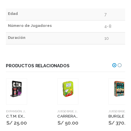
Edad
7
Número de Jugadores
4-8
Duración
10
PRODUCTOS RELACIONADOS
EXPANSIÓN
,
JUEGOS DE MESA
JUEGO BASE
,
JUEGOS DE MESA
JUEGO BASE
,
JUEGOS DE MESA
C.T.M. EXP 6 – ROCK & POP
CARRERA DE ANIMALES
BURGLE BROS 2: THE CASINO CAPERS
S/
25.00
S/
50.00
S/
370.0