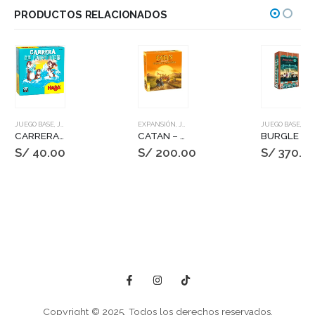
PRODUCTOS RELACIONADOS
JUEGO BASE
,
JUEGOS DE MESA
EXPANSIÓN
,
JUEGOS DE MESA
JUEGO BASE
,
JUEGOS DE MESA
CARRERA DE PINGUINOS
CATAN – CIUDADES Y CABALLEROS
BURGLE BROS 2: THE CASINO CAPERS
S/
40.00
S/
200.00
S/
370.0
Copyright © 2025. Todos los derechos reservados.