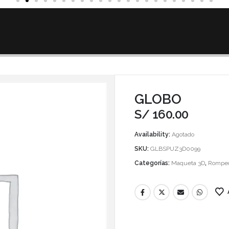
GLOBO
S/
160.00
Availability:
Agotado
SKU:
GLBSPUZ3D0099
Categorías:
Maqueta 3D
,
Rompe