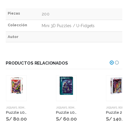
Piezas
200
Colección
Mini 3D Puzzles / U-Fidgets
Autor
PRODUCTOS RELACIONADOS
JIGSAWS
,
ROMPECABEZAS
JIGSAWS
,
ROMPECABEZAS
JIGSAWS
,
ROMPECABEZAS
Puzzle 1000 pzs. RUSSO, 9 Lives
Puzzle 1000 pzs Enchanted Life – Nobleza
Puzzle 2000 pzs. RUSSO, Abyssinian
S/
80.00
S/
60.00
S/
140.0