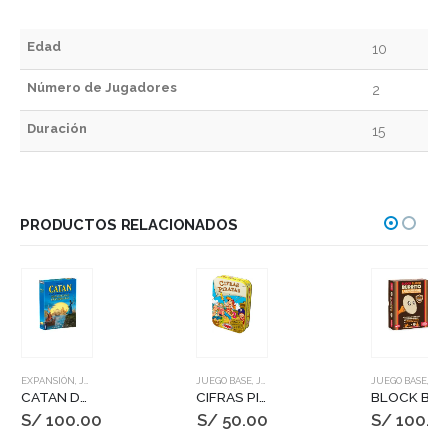
Edad
10
Número de Jugadores
2
Duración
15
PRODUCTOS RELACIONADOS
EXPANSIÓN
,
JUEGOS DE MESA
JUEGO BASE
,
JUEGOS DE MESA
JUEGO BASE
,
JUEGOS DE MESA
CATAN DUELO: ERAS OSCURAS, ERAS DORADAS
CIFRAS PIRATAS
BLOCK BLOCK BURRITO
S/
100.00
S/
50.00
S/
100.0