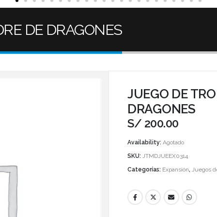
DRE DE DRAGONES
JUEGO DE TRO
DRAGONES
S/
200.00
Availability:
Agotado
SKU:
JTMDJUEEX0314
Categorías:
Expansión
,
Juegos d