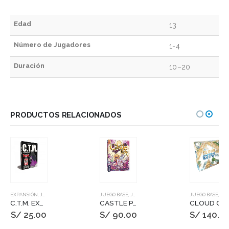
Edad
13
Número de Jugadores
1-4
Duración
10–20
PRODUCTOS RELACIONADOS
EXPANSIÓN
,
JUEGOS DE MESA
JUEGO BASE
,
JUEGOS DE MESA
JUEGO BASE
,
JUEGOS DE MESA
C.T.M. EXP 6 – ROCK & POP
CASTLE PARTY
CLOUD CITY
S/
25.00
S/
90.00
S/
140.0