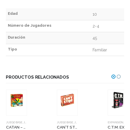
Edad
10
Número de Jugadores
2-4
Duración
45
Tipo
Familiar
PRODUCTOS RELACIONADOS
JUEGO BASE
,
JUEGOS DE MESA
JUEGO BASE
,
JUEGOS DE MESA
EXPANSIÓN
,
JUEGOS DE MESA
CATAN – JUNIOR
CAN’T STOP EXPRESS
C.T.M. EXP 6 – ROCK & POP