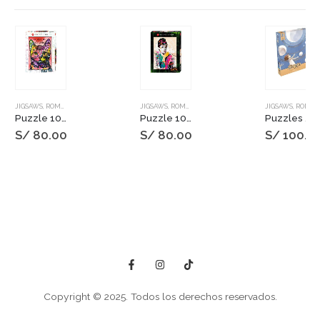
IGSAWS
,
ROMPECABEZAS
JIGSAWS
,
ROMPECABEZAS
JIGSAWS
,
ROMPECABEZAS
Puzzle 1000 pzs. RUSSO, 9 Lives
Puzzle 1000 pzs. CHEUK, Audrey
Puzzles Dixit 1000 pzs. Telekinesis
S/
80.00
S/
80.00
S/
100.00
Copyright © 2025. Todos los derechos reservados.